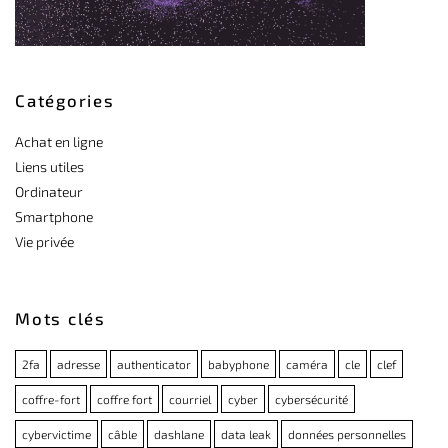
Catégories
Achat en ligne
Liens utiles
Ordinateur
Smartphone
Vie privée
Mots clés
2fa
adresse
authenticator
babyphone
caméra
cle
clef
coffre-fort
coffre fort
courriel
cyber
cybersécurité
cybervictime
câble
dashlane
data leak
données personnelles