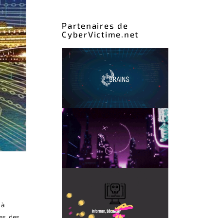
Partenaires de
CyberVictime.net
 à
es, des