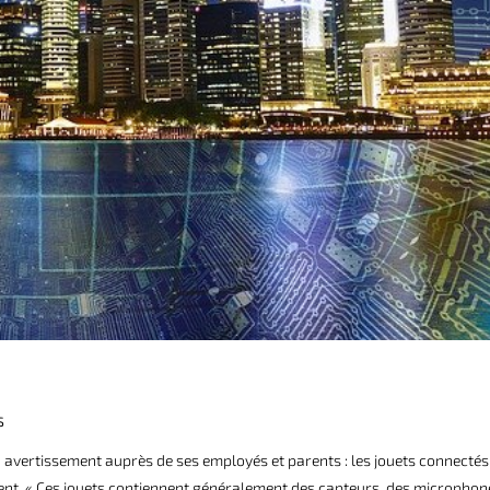
S
 un avertissement auprès de ses employés et parents : les jouets connectés
ment. « Ces jouets contiennent généralement des capteurs, des microphon