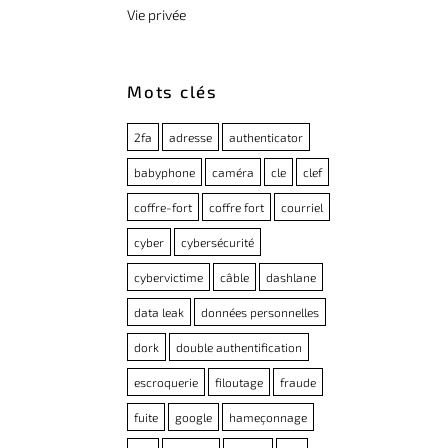
Vie privée
Mots clés
2fa
adresse
authenticator
babyphone
caméra
cle
clef
coffre-fort
coffre fort
courriel
cyber
cybersécurité
cybervictime
câble
dashlane
data leak
données personnelles
dork
double authentification
escroquerie
filoutage
fraude
fuite
google
hameçonnage