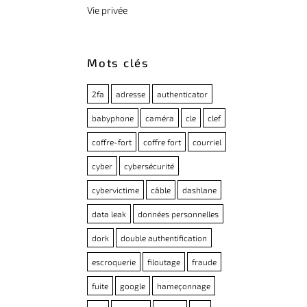
Vie privée
Mots clés
2fa
adresse
authenticator
babyphone
caméra
cle
clef
coffre-fort
coffre fort
courriel
cyber
cybersécurité
cybervictime
câble
dashlane
data leak
données personnelles
dork
double authentification
escroquerie
filoutage
fraude
fuite
google
hameçonnage