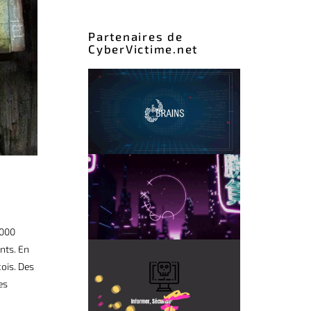
Partenaires de
CyberVictime.net
.000
nts. En
ois. Des
es