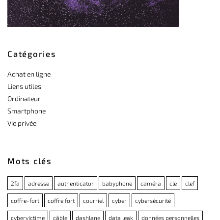
Catégories
Achat en ligne
Liens utiles
Ordinateur
Smartphone
Vie privée
Mots clés
2fa
adresse
authenticator
babyphone
caméra
cle
clef
coffre-fort
coffre fort
courriel
cyber
cybersécurité
cybervictime
câble
dashlane
data leak
données personnelles