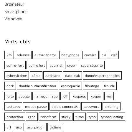
Ordinateur
Smartphone
Vie privée
Mots clés
2fa
adresse
authenticator
babyphone
caméra
cle
clef
coffre-fort
coffre fort
courriel
cyber
cybersécurité
cybervictime
câble
dashlane
data leak
données personnelles
dork
double authentification
escroquerie
filoutage
fraude
fuite
google
hameçonnage
IOT
keepass
keeper
key
lastpass
mot de passe
objets connectés
password
phishing
protection
rgpd
roboform
sticky
tutos
typo
typosquatting
url
usb
usurpation
victime