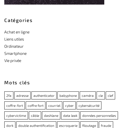
Catégories
Achat en ligne
Liens utiles
Ordinateur
Smartphone
Vie privée
Mots clés
2fa
adresse
authenticator
babyphone
caméra
cle
clef
coffre-fort
coffre fort
courriel
cyber
cybersécurité
cybervictime
câble
dashlane
data leak
données personnelles
dork
double authentification
escroquerie
filoutage
fraude