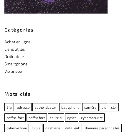
Catégories
Achat en ligne
Liens utiles
Ordinateur
Smartphone
Vie privée
Mots clés
2fa
adresse
authenticator
babyphone
caméra
cle
clef
coffre-fort
coffre fort
courriel
cyber
cybersécurité
cybervictime
câble
dashlane
data leak
données personnelles