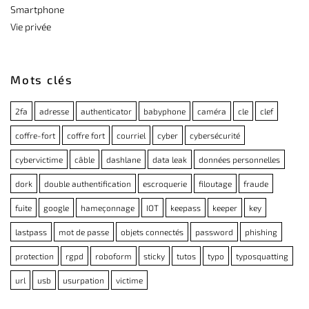
Smartphone
Vie privée
Mots clés
2fa
adresse
authenticator
babyphone
caméra
cle
clef
coffre-fort
coffre fort
courriel
cyber
cybersécurité
cybervictime
câble
dashlane
data leak
données personnelles
dork
double authentification
escroquerie
filoutage
fraude
fuite
google
hameçonnage
IOT
keepass
keeper
key
lastpass
mot de passe
objets connectés
password
phishing
protection
rgpd
roboform
sticky
tutos
typo
typosquatting
url
usb
usurpation
victime