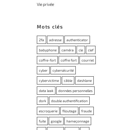
Vie privée
Mots clés
2fa
adresse
authenticator
babyphone
caméra
cle
clef
coffre-fort
coffre fort
courriel
cyber
cybersécurité
cybervictime
câble
dashlane
data leak
données personnelles
dork
double authentification
escroquerie
filoutage
fraude
fuite
google
hameçonnage