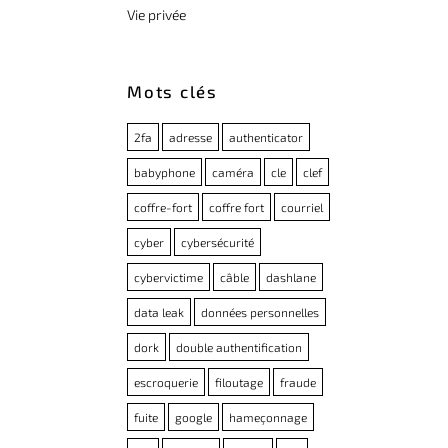
Vie privée
Mots clés
2fa
adresse
authenticator
babyphone
caméra
cle
clef
coffre-fort
coffre fort
courriel
cyber
cybersécurité
cybervictime
câble
dashlane
data leak
données personnelles
dork
double authentification
escroquerie
filoutage
fraude
fuite
google
hameçonnage