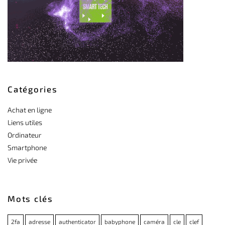
Catégories
Achat en ligne
Liens utiles
Ordinateur
Smartphone
Vie privée
Mots clés
2fa
adresse
authenticator
babyphone
caméra
cle
clef