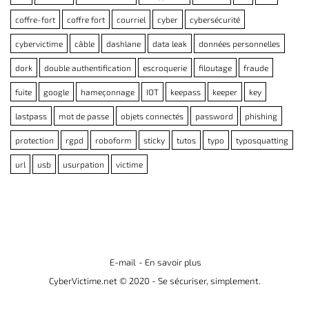
coffre-fort
coffre fort
courriel
cyber
cybersécurité
cybervictime
câble
dashlane
data leak
données personnelles
dork
double authentification
escroquerie
filoutage
fraude
fuite
google
hameçonnage
IOT
keepass
keeper
key
lastpass
mot de passe
objets connectés
password
phishing
protection
rgpd
roboform
sticky
tutos
typo
typosquatting
url
usb
usurpation
victime
E-mail
- En savoir plus
CyberVictime.net © 2020 - Se sécuriser, simplement.