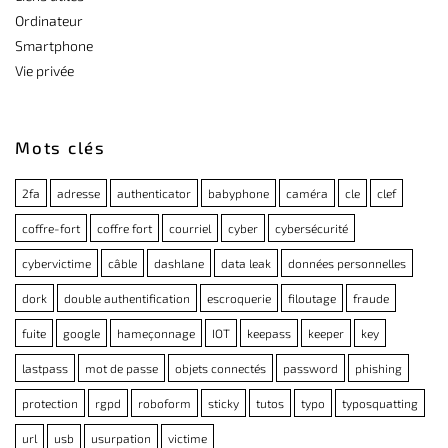
Ordinateur
Smartphone
Vie privée
Mots clés
2fa
adresse
authenticator
babyphone
caméra
cle
clef
coffre-fort
coffre fort
courriel
cyber
cybersécurité
cybervictime
câble
dashlane
data leak
données personnelles
dork
double authentification
escroquerie
filoutage
fraude
fuite
google
hameçonnage
IOT
keepass
keeper
key
lastpass
mot de passe
objets connectés
password
phishing
protection
rgpd
roboform
sticky
tutos
typo
typosquatting
url
usb
usurpation
victime