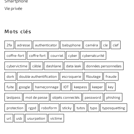
Smartphone
Vie privée
Mots clés
2fa
adresse
authenticator
babyphone
caméra
cle
clef
coffre-fort
coffre fort
courriel
cyber
cybersécurité
cybervictime
câble
dashlane
data leak
données personnelles
dork
double authentification
escroquerie
filoutage
fraude
fuite
google
hameçonnage
IOT
keepass
keeper
key
lastpass
mot de passe
objets connectés
password
phishing
protection
rgpd
roboform
sticky
tutos
typo
typosquatting
url
usb
usurpation
victime