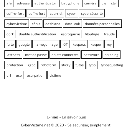
2fa
adresse
authenticator
babyphone
caméra
cle
clef
coffre-fort
coffre fort
courriel
cyber
cybersécurité
cybervictime
câble
dashlane
data leak
données personnelles
dork
double authentification
escroquerie
filoutage
fraude
fuite
google
hameçonnage
IOT
keepass
keeper
key
lastpass
mot de passe
objets connectés
password
phishing
protection
rgpd
roboform
sticky
tutos
typo
typosquatting
url
usb
usurpation
victime
E-mail
- En savoir plus
CyberVictime.net © 2020 - Se sécuriser, simplement.