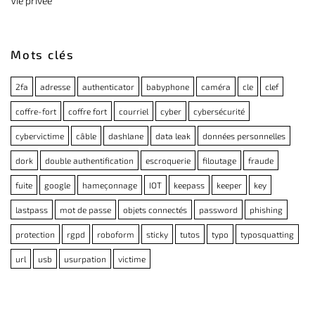
Vie privée
Mots clés
2fa
adresse
authenticator
babyphone
caméra
cle
clef
coffre-fort
coffre fort
courriel
cyber
cybersécurité
cybervictime
câble
dashlane
data leak
données personnelles
dork
double authentification
escroquerie
filoutage
fraude
fuite
google
hameçonnage
IOT
keepass
keeper
key
lastpass
mot de passe
objets connectés
password
phishing
protection
rgpd
roboform
sticky
tutos
typo
typosquatting
url
usb
usurpation
victime