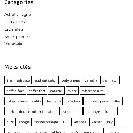
Catégories
Achat en ligne
Liens utiles
Ordinateur
Smartphone
Vie privée
Mots clés
2fa
adresse
authenticator
babyphone
caméra
cle
clef
coffre-fort
coffre fort
courriel
cyber
cybersécurité
cybervictime
câble
dashlane
data leak
données personnelles
dork
double authentification
escroquerie
filoutage
fraude
fuite
google
hameçonnage
IOT
keepass
keeper
key
lastpass
mot de passe
objets connectés
password
phishing