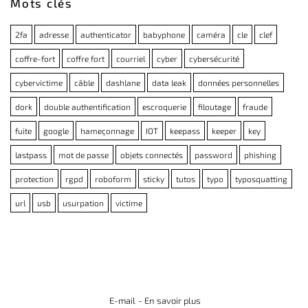
Mots clés
2fa
adresse
authenticator
babyphone
caméra
cle
clef
coffre-fort
coffre fort
courriel
cyber
cybersécurité
cybervictime
câble
dashlane
data leak
données personnelles
dork
double authentification
escroquerie
filoutage
fraude
fuite
google
hameçonnage
IOT
keepass
keeper
key
lastpass
mot de passe
objets connectés
password
phishing
protection
rgpd
roboform
sticky
tutos
typo
typosquatting
url
usb
usurpation
victime
E-mail
- En savoir plus