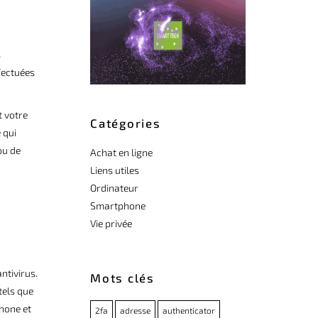
s
fectuées
t votre
Catégories
 qui
ou de
Achat en ligne
Liens utiles
Ordinateur
Smartphone
Vie privée
ntivirus.
Mots clés
tels que
Phone et
2fa
adresse
authenticator