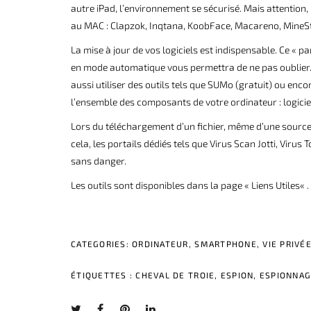
autre iPad, l’environnement se sécurisé. Mais attention,
au MAC : Clapzok, Inqtana, KoobFace, Macareno, MineS
La mise à jour de vos logiciels est indispensable. Ce « 
en mode automatique vous permettra de ne pas oublier.
aussi utiliser des outils tels que SUMo (gratuit) ou enco
l’ensemble des composants de votre ordinateur : logiciel
Lors du téléchargement d’un fichier, même d’une source 
cela, les portails dédiés tels que Virus Scan Jotti, Vir
sans danger.
Les outils sont disponibles dans la page «
Liens Utiles
« .
CATEGORIES:
ORDINATEUR
,
SMARTPHONE
,
VIE PRIVÉ
ÉTIQUETTES :
CHEVAL DE TROIE
,
ESPION
,
ESPIONNA