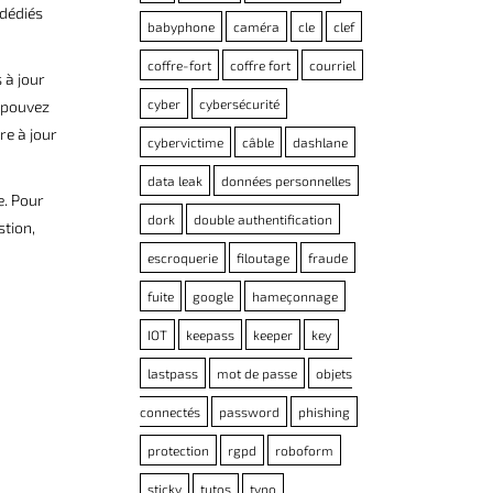
 dédiés
babyphone
caméra
cle
clef
coffre-fort
coffre fort
courriel
 à jour
cyber
cybersécurité
 pouvez
re à jour
cybervictime
câble
dashlane
data leak
données personnelles
e. Pour
dork
double authentification
stion,
escroquerie
filoutage
fraude
fuite
google
hameçonnage
IOT
keepass
keeper
key
lastpass
mot de passe
objets
connectés
password
phishing
protection
rgpd
roboform
sticky
tutos
typo