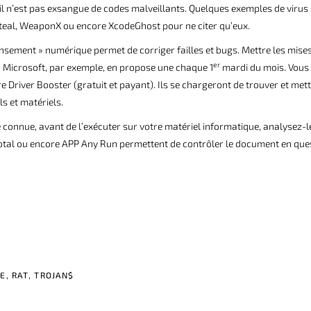
 il n’est pas exsangue de codes malveillants. Quelques exemples de virus
teal, WeaponX ou encore XcodeGhost pour ne citer qu’eux.
pansement » numérique permet de corriger failles et bugs. Mettre les mises
er
 Microsoft, par exemple, en propose une chaque 1
mardi du mois. Vous
re Driver Booster (gratuit et payant). Ils se chargeront de trouver et mett
s et matériels.
connue, avant de l’exécuter sur votre matériel informatique, analysez-l
us Total ou encore APP Any Run permettent de contrôler le document en que
E
GE
,
RAT
,
TROJAN$