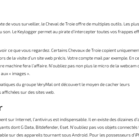
te de vous surveiller, le Cheval de Troie offre de multiples outils. Les plu
du son. Le Keylogger permet au pirate d’intercepter toutes vos frappes ef
e voir ce que vous regardez. Certains Chevaux de Troie copient uniquemen
ors de la visite d’un site web précis. Votre compte mail par exemple. En ce
re machine fera l’affaire. N’oubliez pas non plus le micro de la webcam 
i aux « images ».
ormatiques du groupe VeryMal ont découvert le moyen de cacher leurs
affichées sur des sites web.
r
t sur Internet, l’antivirus est indispensable. Il en existe des dizaines d’a
yants dont G Data, Bitdefender, Eset. N’oubliez pas vos objets connectés 
sable sur des appareils tournant sous Android. Pour les possesseurs d’i