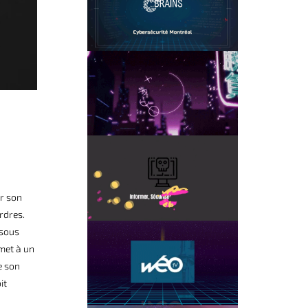
ar son
rdres.
 sous
met à un
e son
it