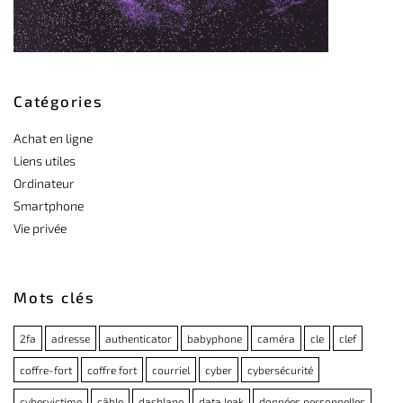
Catégories
Achat en ligne
Liens utiles
Ordinateur
Smartphone
Vie privée
Mots clés
2fa
adresse
authenticator
babyphone
caméra
cle
clef
coffre-fort
coffre fort
courriel
cyber
cybersécurité
cybervictime
câble
dashlane
data leak
données personnelles