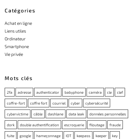
Catégories
Achat en ligne
Liens utiles
Ordinateur
Smartphone
Vie privée
Mots clés
2fa
adresse
authenticator
babyphone
caméra
cle
clef
coffre-fort
coffre fort
courriel
cyber
cybersécurité
cybervictime
câble
dashlane
data leak
données personnelles
dork
double authentification
escroquerie
filoutage
fraude
fuite
google
hameçonnage
IOT
keepass
keeper
key