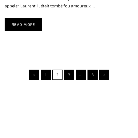
appeler Laurent. Il était tombé fou amoureux …
READ MORE
1
2
3
…
8